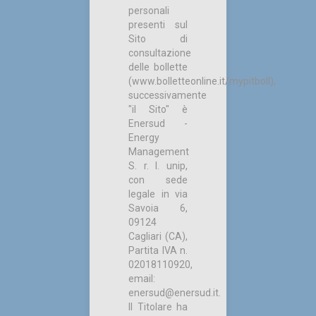
personali
presenti sul
Sito di
consultazione
delle bollette
(www.bolletteonline.it/mypitboll),
successivamente
"il Sito" è
Enersud -
Energy
Management
S. r. l. unip,
con sede
legale in via
Savoia 6,
09124
Cagliari (CA),
Partita IVA n.
02018110920,
email:
enersud@enersud.it.
Il Titolare ha