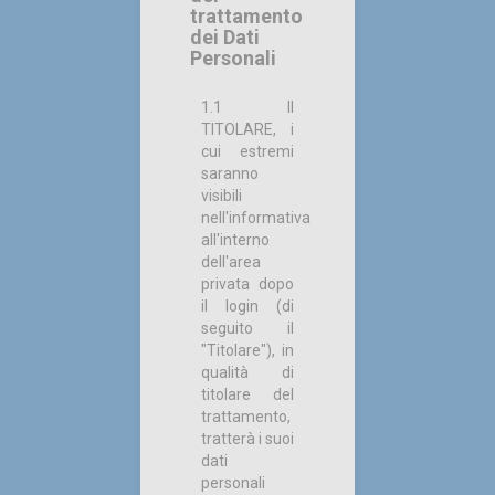
trattamento
dei Dati
Personali
1.1 Il
TITOLARE, i
cui estremi
saranno
visibili
nell'informativa
all'interno
dell'area
privata dopo
il login (di
seguito il
"Titolare"), in
qualità di
titolare del
trattamento,
tratterà i suoi
dati
personali