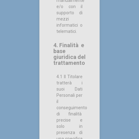
manualmente
e/o con il
supporto di
mezzi
informatici o
telematici.
4. Finalità e
base
giuridica del
trattamento
4.1 Il Titolare
tratterà i
suoi Dati
Personali per
il
conseguimento
di finalità
precise e
solo in
presenza di
una specifica