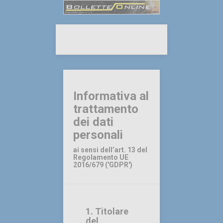
Informativa al
trattamento
dei dati
personali
ai sensi dell’art. 13 del
Regolamento UE
2016/679 ('GDPR')
1. Titolare
del