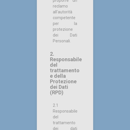
proporre un
reclamo
all'autorità
competente
per la
protezione
dei Dati
Personali.
2.
Responsabile
del
trattamento
e della
Protezione
dei Dati
(RPD)
2.1
Responsabile
del
trattamento
dei dati