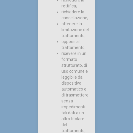
richiedere la
rettifica;
richiedere la
cancellazione;
ottenere la
limitazione del
trattamento;
opporsi al
trattamento;
ricevere in un
formato
strutturato, di
uso comune e
leggibile da
dispositivo
automatico e
di trasmettere
senza
impedimenti
tali dati a un
altro titolare
del
trattamento,