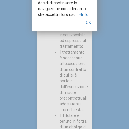
lei ha prestato
decidi di continuare la
il suo
navigazione consideriamo
consenso
che accetti il loro uso.
+Info
libero,
OK
specifico,
informato,
inequivocabile
ed espresso al
trattamento;
il trattamento
è necessario
all'esecuzione
di un contratto
di cui lei è
parte o
dall'esecuzione
di misure
precontrattuali
adottate su
sua richiesta;
Il Titolare è
tenuto in forza
di un obbligo di