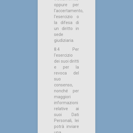
oppure per
l'accertamento,
l'esercizio o
la difesa di
un diritto in
sede
giudiziaria.
8.4 Per
l'esercizio
dei suoi diritti
e per la
revoca del
suo
consenso,
nonché per
maggiori
informazioni
relative ai
suoi Dati
Personali, lei
potrà inviare
una