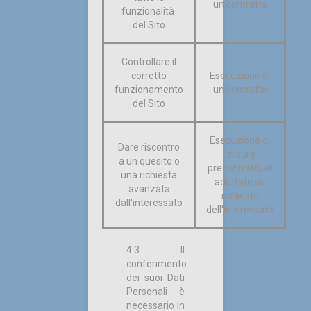
un contratto
funzionalità
del Sito
Controllare il
corretto
Esecuzione di
funzionamento
un contratto
del Sito
Esecuzione di
Dare riscontro
misure
a un quesito o
precontrattuali
una richiesta
adottate su
avanzata
richiesta
dall'interessato
dell'interessato
4.3 Il
conferimento
dei suoi Dati
Personali è
necessario in