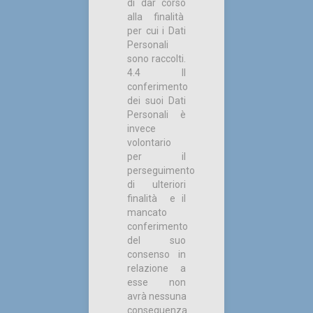
di dar corso
alla finalità
per cui i Dati
Personali
sono raccolti.
4.4 Il
conferimento
dei suoi Dati
Personali è
invece
volontario
per il
perseguimento
di ulteriori
finalità e il
mancato
conferimento
del suo
consenso in
relazione a
esse non
avrà nessuna
conseguenza