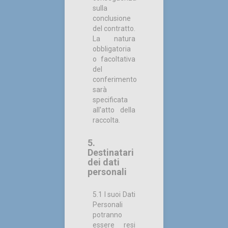
sulla
conclusione
del contratto.
La natura
obbligatoria
o facoltativa
del
conferimento
sarà
specificata
all'atto della
raccolta.
5.
Destinatari
dei dati
personali
5.1 I suoi Dati
Personali
potranno
essere resi